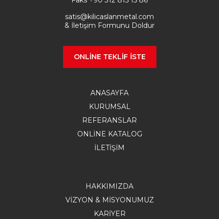
Faks
+90 312 815 15 86
satis@kilicaslanmetal.com
& İletişim Formunu Doldur
ONLINE TEKLIF İSTE
ANASAYFA
KURUMSAL
REFERANSLAR
ONLİNE KATALOG
İLETIŞIM
HAKKIMIZDA
VIZYON & MISYONUMUZ
KARIYER