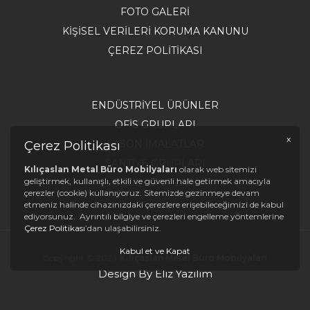
FOTO GALERI
KIŞISEL VERILERI KORUMA KANUNU
ÇEREZ POLITIKASI
ENDÜSTRIYEL ÜRÜNLER
OFIS GRUPLARI
x
FASON İMALATLAR
Çerez Politikası
SANTIYE GRUPLARI
Kılıçaslan Metal Büro Mobilyaları
olarak web sitemizi
geliştirmek, kullanışlı, etkili ve güvenli hale getirmek amacıyla
OKUL GRUPLARI
çerezler (cookie) kullanıyoruz. Sitemizde gezinmeye devam
etmeniz halinde cihazınızdaki çerezlere erişebileceğimizi de kabul
ediyorsunuz. Ayrıntılı bilgiye ve çerezleri engelleme yöntemlerine
Çerez Politikası
’dan ulaşabilirsiniz.
Kabul et ve Kapat
Copyright © 2024
Kılıçaslan Metal Büro Mobilyaları
Design By Eliz Yazılım