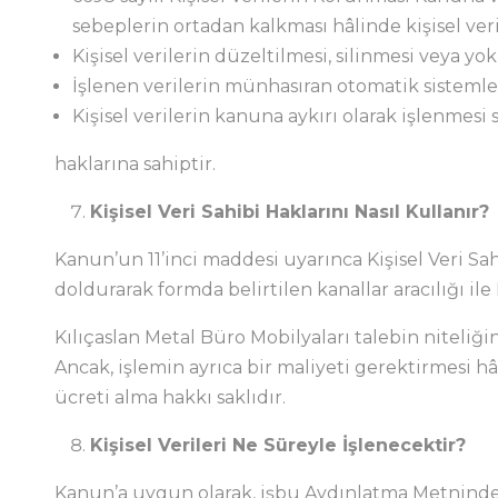
sebeplerin ortadan kalkması hâlinde kişisel ver
Kişisel verilerin düzeltilmesi, silinmesi veya yok
İşlenen verilerin münhasıran otomatik sistemler 
Kişisel verilerin kanuna aykırı olarak işlenmesi
haklarına sahiptir.
Kişisel Veri Sahibi Haklarını Nasıl Kullanır?
Kanun’un 11’inci maddesi uyarınca Kişisel Veri S
doldurarak formda belirtilen kanallar aracılığı il
Kılıçaslan Metal Büro Mobilyaları talebin niteliği
Ancak, işlemin ayrıca bir maliyeti gerektirmesi hâ
ücreti alma hakkı saklıdır.
Kişisel Verileri Ne Süreyle İşlenecektir?
Kanun’a uygun olarak, işbu Aydınlatma Metninde b