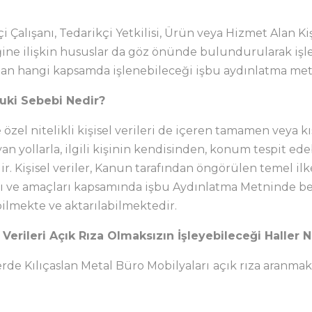
çi Çalışanı, Tedarikçi Yetkilisi, Ürün veya Hizmet Alan Kiş
iliğine ilişkin hususlar da göz önünde bulundurularak i
ından hangi kapsamda işlenebileceği işbu aydınlatma metn
uki Sebebi Nedir?
ere özel nitelikli kişisel verileri de içeren tamamen veya
n yollarla, ilgili kişinin kendisinden, konum tespit ede
r. Kişisel veriler, Kanun tarafından öngörülen temel ilk
arı ve amaçları kapsamında işbu Aydınlatma Metninde beli
bilmekte ve aktarılabilmektedir.
erileri Açık Rıza Olmaksızın İşleyebileceği Haller N
rde Kılıçaslan Metal Büro Mobilyaları
açık rıza aranmak