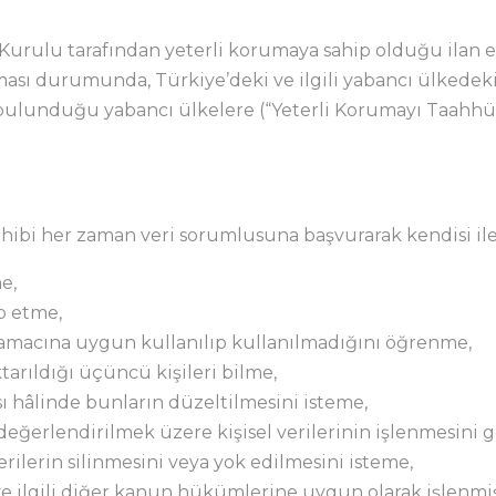
K Kurulu tarafından yeterli korumaya sahip olduğu ilan 
ı durumunda, Türkiye’deki ve ilgili yabancı ülkedeki v
in bulunduğu yabancı ülkelere (“Yeterli Korumayı Taa
hibi her zaman veri sorumlusuna başvurarak kendisi ile i
e,
ep etme,
n amacına uygun kullanılıp kullanılmadığını öğrenme,
ktarıldığı üçüncü kişileri bilme,
ası hâlinde bunların düzeltilmesini isteme,
değerlendirilmek üzere kişisel verilerinin işlenmesini 
erilerin silinmesini veya yok edilmesini isteme,
 ve ilgili diğer kanun hükümlerine uygun olarak işlenm