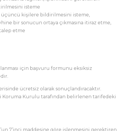
tirilmesini isteme
ğı üçüncü kişilere bildirilmesini isteme,
eyhine bir sonucun ortaya çıkmasına itiraz etme,
 talep etme
ullanması için başvuru formunu eksiksiz
dir.
erisinde ücretsiz olarak sonuçlandıracaktır.
leri Koruma Kurulu tarafından belirlenen tarifedeki
n’un 7’inci maddesine göre işlenmesini gerektiren