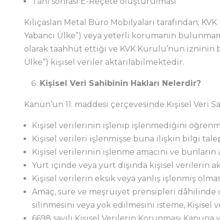
Tanı sonrası E-Reçete oluşturulması
Kılıçaslan Metal Büro Mobilyaları tarafından; KV
Yabancı Ülke”) veya yeterli korumanın bulunmamas
olarak taahhüt ettiği ve KVK Kurulu’nun iznin
Ülke”) kişisel veriler aktarılabilmektedir.
Kişisel Veri Sahibinin Hakları Nelerdir?
Kanun’un 11. maddesi çerçevesinde Kişisel Veri Sa
Kişisel verilerinin işlenip işlenmediğini öğrenm
Kişisel verileri işlenmişse buna ilişkin bilgi tal
Kişisel verilerinin işlenme amacını ve bunları
Yurt içinde veya yurt dışında kişisel verilerin a
Kişisel verilerin eksik veya yanlış işlenmiş olm
Amaç, süre ve meşruiyet prensipleri dâhilinde 
silinmesini veya yok edilmesini isteme, Kişisel v
6698 sayılı Kişisel Verilerin Korunması Kanuna