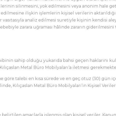
ilerinin silinmesini, yok edilmesini veya anonim hale ge
 edilmesine ilişkin işlemlerin kişisel verilerin aktarıldı
vasıtasıyla analiz edilmesi suretiyle kişinin kendisi al
 sebebiyle zarara uğraması hâlinde zararın giderilmesini
ahibinin sahip olduğu yukarıda bahsi geçen haklarını k
e Kılıçaslan Metal Büro Mobilyaları‘a iletmesi gerekmekte
ne göre talebi en kısa sürede ve en geç otuz (30) gün iç
linde, Kılıçaslan Metal Büro Mobilyaları’ın Kişisel Veri
elirtilen amaçlarla işlenmiş olan kişisel veriler, Kanu