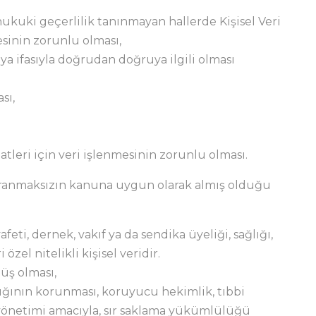
hukuki geçerlilik tanınmayan hallerde Kişisel Veri
sinin zorunlu olması,
ya ifasıyla doğrudan doğruya ilgili olması
sı,
leri için veri işlenmesinin zorunlu olması.
 aranmaksızın kanuna uygun olarak almış olduğu
yafeti, dernek, vakıf ya da sendika üyeliği, sağlığı,
özel nitelikli kişisel veridir.
müş olması,
sağlığının korunması, koruyucu hekimlik, tıbbi
e yönetimi amacıyla, sır saklama yükümlülüğü