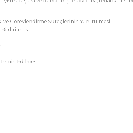
re/kuruluşlara ve bunların iş ortaklarına, tedarikçilerine
ası ve Görevlendirme Süreçlerinin Yürütülmesi
Bildirilmesi
si
n Temin Edilmesi