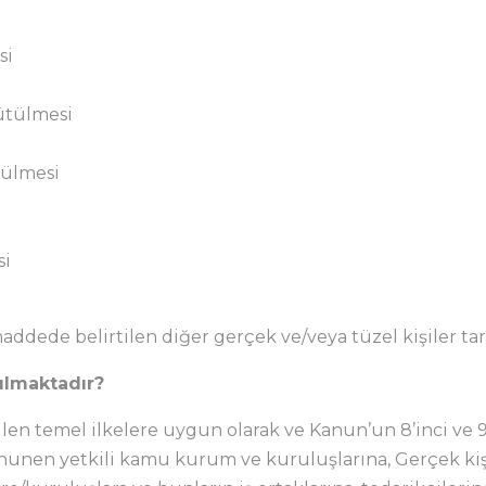
si
ütülmesi
tülmesi
si
maddede belirtilen diğer gerçek ve/veya tüzel kişiler ta
ılmaktadır?
len temel ilkelere uygun olarak ve Kanun’un 8’inci ve 9
kanunen yetkili kamu kurum ve kuruluşlarına, Gerçek kişi