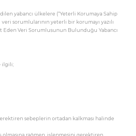
edilen yabancı ülkelere (“Yeterli Korumaya Sahip
eri sorumlularının yeterli bir korumayı yazılı
hhüt Eden Veri Sorumlusunun Bulunduğu Yabancı
lgili;
gerektiren sebeplerin ortadan kalkması halinde
iş olmasına rağmen, işlenmesini gerektiren