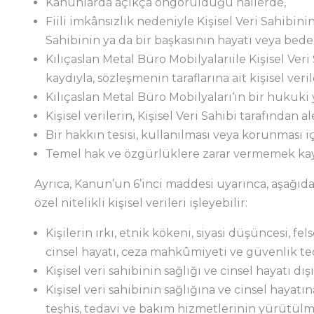
Kanunlarda açıkça öngörüldüğü hallerde,
Fiili imkânsızlık nedeniyle Kişisel Veri Sahibi
Sahibinin ya da bir başkasının hayatı veya bed
Kılıçaslan Metal Büro Mobilyalarıile Kişisel Ver
kaydıyla, sözleşmenin taraflarına ait kişisel veri
Kılıçaslan Metal Büro Mobilyaları‘ın bir hukuk
Kişisel verilerin, Kişisel Veri Sahibi tarafından al
Bir hakkın tesisi, kullanılması veya korunması i
Temel hak ve özgürlüklere zarar vermemek kaydı
Ayrıca, Kanun’un 6’inci maddesi uyarınca, aşağıda
özel nitelikli kişisel verileri işleyebilir:
Kişilerin ırkı, etnik kökeni, siyasi düşüncesi, fel
cinsel hayatı, ceza mahkûmiyeti ve güvenlik tedbir
Kişisel veri sahibinin sağlığı ve cinsel hayatı dı
Kişisel veri sahibinin sağlığına ve cinsel hayatı
teşhis, tedavi ve bakım hizmetlerinin yürütülm