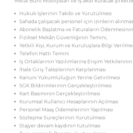
Metal Büro Mobilyaları ile iş akdi kuracak şirketle
Hukuk İşlerinin Takibi ve Yürütülmesi
Sahada çalışacak personel için izinlerin alınm
Abonelik Başlatma ve Faturaların Ödenmesinin 
Fiziksel Mekân Güvenliğinin Temini,
Yetkili Kişi, Kurum ve Kuruluşlara Bilgi Verilme
Telefon Hattı Temini
İş Ortaklarının Yazılımlarına Erişim Yetkilerini
İhale Giriş Taleplerinin Karşılanması
Kanuni Yükümlülüğün Yerine Getirilmesi
SGK Bildirimlerinin Gerçekleştirilmesi
Kart Basımının Gerçekleştirilmesi
Kurumsal Kullanıcı Hesaplarının Açılması
Personel Maaş Ödemelerinin Yapılması
Sözleşme Süreçlerinin Yürütülmesi
Stajyer devam kaydının tutulması