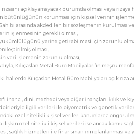
nin rızasını açıklayamayacak durumda olması veya rızaya 
en bütünlüğünün korunması için kişisel verinin işlenme
i Sahibi arasında akdedilen bir sözleşmenin kurulması ve
lerin işlenmesinin gerekli olması,
i yükümlülüğünü yerine getirebilmesi için zorunlu olma
enileştirilmiş olması,
çin veri işlemenin zorunlu olması,
yla, Kılıçaslan Metal Büro Mobilyaları’ın meşru menfaat
ki hallerde Kılıçaslan Metal Büro Mobilyaları
açık rıza
sefi inancı, dini, mezhebi veya diğer inançları, kılık ve kı
leriyle ilgili verileri ile biyometrik ve genetik verileri 
şındaki özel nitelikli kişisel veriler, kanunlarda öngörül
na ilişkin özel nitelikli kişisel verileri ise ancak kamu 
esi, sağlık hizmetleri ile finansmanının planlanması v